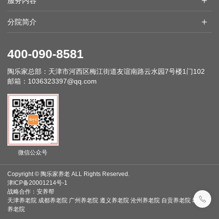
不住给爷爷鼓起掌来。
张爷爷忍不住也发言，将自己的心得感言念得句句铿锵有
力，不仅是对现在院内生活的表达，更是张爷爷的长寿秘籍。
从根本上给老人们心理上的安慰，陪老人解闷，给老人带
来快乐，这些都是陶乐养老在平凡的日子里每天都在做的，能
把平凡的生活过得多姿多彩，是我们想给予爷爷奶奶们更多不
一样的体验、不一样人生。陶乐养老的每一位长者都是我们大
家庭的一员，常怀感恩之心的人是最幸福的，大家一起分享感
恩的欢乐，并且感谢现在的生活！