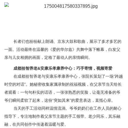
长者们也纷纷献上朗诵、京东大鼓和歌曲，展示了多才多艺的
一面。活动最终在温馨的《爱的华尔兹》共舞中落下帷幕，白发父
亲与儿女相拥的画面，定格了最动人的亲情瞬间。
成都
拾智养老
&安康乐孝康养中心
：巧手寄情，
视频寄爱
在成都拾智养老与安康乐孝康养中心，张院长策划了一场
“跨越
时空的对话”。她秘密收集家属录制的祝福视频，在
父亲节当天给长
者观看
：一句句朴实的话语，一张张熟悉的笑脸，让毫无准备的爷
爷们瞬间
柔软了起来，
这份
“突如其来”的爱意表达，直抵心扉。
当天的
手工活动同样温情流淌。爷爷奶奶们在
工作人员
的耐心
指导下，
专注地制作着父亲节主题的
手工
领带
。
老少同乐，其乐融
融
，在共同创作中传递着温暖与爱。