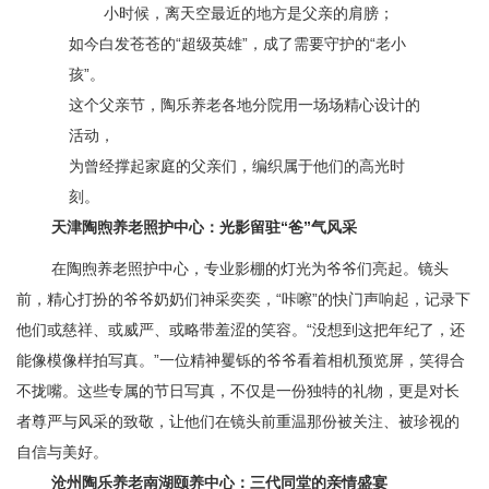
小时候，离天空最近的地方是父亲的肩膀；
如今白发苍苍的
“超级英雄”，成了需要守护的“老小
孩”。
这个父亲节，陶乐养老
各地分院
用一场场精心设计的
活动，
为曾经撑起家庭的父亲们，编织属于他们的高光时
刻。
天津陶煦
养老照护中心
：光影留驻
“爸”气风采
在陶煦养老照护中心，专业影棚的灯光为爷爷们亮起。镜头
前，
精心打扮的爷爷奶奶
们神采奕奕，
“咔嚓”的快门声响起，记录下
他们或慈祥、或威严、或略带羞涩的笑容。
“没想到这把年纪了，还
能像模像样拍写真。”
一位精神矍铄的爷爷看着相机预览屏，笑得合
不拢嘴。这些专属的节日写真，不仅是一份独特的礼物，更是对长
者尊严与风采的致敬，让他们在镜头前重温那份被关注、被珍视的
自信与美好。
沧州
陶乐养老
南湖
颐养中心
：三代同堂的亲情盛宴