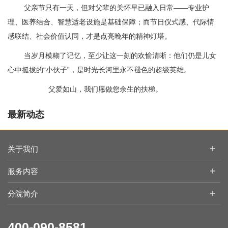
父亲节只有一天，但对父辈的关怀早已融入日常
——专业护
理、医养结合、智慧适老设施是基础保障；而
节日仪式感、代际情
感联结、社会价值认同
，才是点亮晚年的精神灯塔。
当岁月模糊了记忆，至少让这一刻的欢愉清晰：他们仍是儿女
心中挺拔的
“小伙子”，是时光长河里永不褪色的超级英雄。
父爱如山，我们愿做您余生的扶梯。
最新动态
民革天津市委会领导带队赴陶煦养老照护中心走访调研
关于我们
“陪伴行”亮相天津银博会：让每一次出行，都成为有尊严的陪伴
十二载躬耕，归源再出发 | 陶乐养老12周年庆暨全国院长研修营圆
服务内容
满举行
陶乐活动｜“你陪我长大，我陪你变老！”全国各地养老院父亲节活
分院简介
动满满都是爱
粽叶飘香，爱满陶乐 | 陶乐养老全国各分院端午活动温暖回顾
400-090-8581