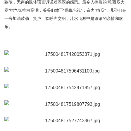
致敬，无声的肢体语言诉说着深深的感恩。
最令人捧腹的
“吃西瓜大
赛”
把气氛推向高潮，爷爷们放下“偶像包袱”，奋力“啃瓜”，儿孙们在
一旁加油鼓劲，笑声、欢呼声交织，汁水飞溅中是浓浓的亲情和欢
乐。