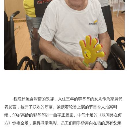
程院长饱含深情的致辞，
入住三年的李爷爷的女儿
作为家属代
表发言，拉开了联欢的序幕。
紧接着轮番上演的节目令人拍案叫
绝，
90岁高龄的郭爷爷
以一曲字正腔圆、中气十足的《敢问路在何
方》惊艳全场，赢得满堂喝彩。员工们用手势舞向在场的所有父亲