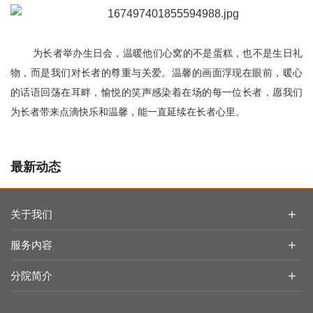
为长者举办生日会，温暖他们心窝的不是蛋糕，也不是生日礼
物，而是我们对长者的尊重与关爱。温馨的画面浮现在眼前，暖心
的话语回荡在耳畔，愉悦的笑声感染着在场的每一位长者，愿我们
为长者带来点滴快乐和温馨，能一直延续在长者心里。
最新动态
民革天津市委会领导带队赴陶煦养老照护中心走访调研
关于我们
“陪伴行”亮相天津银博会：让每一次出行，都成为有尊严的陪伴
十二载躬耕，归源再出发 | 陶乐养老12周年庆暨全国院长研修营圆
服务内容
满举行
陶乐活动｜“你陪我长大，我陪你变老！”全国各地养老院父亲节活
分院简介
动满满都是爱
粽叶飘香，爱满陶乐 | 陶乐养老全国各分院端午活动温暖回顾