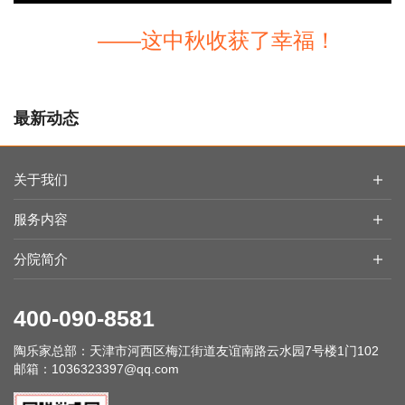
——这中秋收获了幸福！
最新动态
民革天津市委会领导带队赴陶煦养老照护中心走访调研
关于我们
“陪伴行”亮相天津银博会：让每一次出行，都成为有尊严的陪伴
十二载躬耕，归源再出发 | 陶乐养老12周年庆暨全国院长研修营圆
服务内容
满举行
陶乐活动｜“你陪我长大，我陪你变老！”全国各地养老院父亲节活
分院简介
动满满都是爱
粽叶飘香，爱满陶乐 | 陶乐养老全国各分院端午活动温暖回顾
400-090-8581
天津推出“陪伴行”无障碍助行服务，解决老年人、残疾人出行与上
下楼难题
陶乐家总部：
天津市河西区梅江街道友谊南路云水园7号楼1门102
邮箱：
1036323397@qq.com
2026年 天津推荐性价比高靠谱养老院陶煦养老照护中心
时光不老，爱意永驻 | 陶乐养老母亲节特辑：以爱为风，伴您笑靥
如花