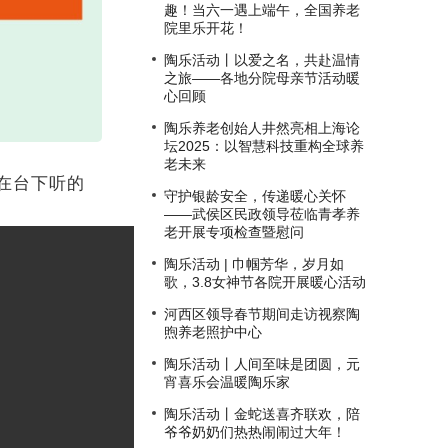
趣！当六一遇上端午，全国养老
院里乐开花！
陶乐活动丨以爱之名，共赴温情
之旅——各地分院母亲节活动暖
心回顾
陶乐养老创始人井然亮相上海论
坛2025：以智慧科技重构全球养
老未来
在台下听的
守护银龄安全，传递暖心关怀
——武侯区民政领导莅临青孝养
老开展专项检查暨慰问
陶乐活动 | 巾帼芳华，岁月如
歌，3.8女神节各院开展暖心活动
河西区领导春节期间走访视察陶
煦养老照护中心
陶乐活动丨人间至味是团圆，元
宵喜乐会温暖陶乐家
陶乐活动丨金蛇送喜齐联欢，陪
爷爷奶奶们热热闹闹过大年！