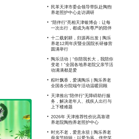
民革天津市委会领导带队赴陶煦
养老照护中心走访调研
“陪伴行”亮相天津银博会：让每
一次出行，都成为有尊严的陪伴
十二载躬耕，归源再出发 | 陶乐
养老12周年庆暨全国院长研修营
圆满举行
陶乐活动｜“你陪我长大，我陪你
变老！”全国各地养老院父亲节活
动满满都是爱
粽叶飘香，爱满陶乐 | 陶乐养老
全国各分院端午活动温暖回顾
天津推出“陪伴行”无障碍助行服
务，解决老年人、残疾人出行与
上下楼难题
2026年 天津推荐性价比高靠谱
养老院陶煦养老照护中心
时光不老，爱意永驻 | 陶乐养老
母亲节特辑：以爱为风，伴您笑