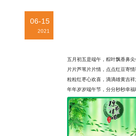
06-15
2021
五月初五是端午，粽叶飘香鼻尖
片片芦苇片片情，点点红豆寄情
粒粒红枣心欢喜，滴滴雄黄吉祥
年年岁岁端午节，分分秒秒幸福