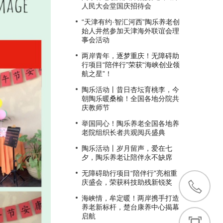
人民大会堂国庆招待会
“天津有约·智汇河西”陶乐养老创
始人井然参加天津海外联谊会理
事会活动
两岸青年，逐梦重庆！无障碍助
行项目“陪伴行”荣获“海峡创业领
航之星”！
陶乐活动丨昔日杏坛育桃李，今
朝陶乐暖桑榆！全国各地分院共
庆教师节
举国同心！陶乐养老全国各地养
老院组织长者共观阅兵盛典
陶乐活动丨岁月留声，爱在七
夕，陶乐养老让陪伴永不缺席
无障碍助行项目“陪伴行”亮相重
庆盛会，荣获科技助残新锐奖
海峡情，牟定暖！两岸携手打造
养老新标杆，楚台康养中心揭幕
启航