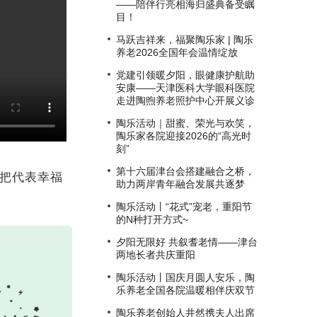
——陪伴行亮相海归盛典备受瞩
目！
马跃吉祥来，福聚陶乐家 | 陶乐
养老2026全国年会温情绽放
党建引领暖夕阳，眼健康护航助
安康——天津医科大学眼科医院
走进陶煦养老照护中心开展义诊
陶乐活动｜甜蜜、荣光与欢笑，
陶乐家各院迎接2026的“高光时
刻”
第十六届津台会搭建融合之桥，
把代表幸福
助力两岸青年融合发展共逐梦
陶乐活动丨“花式”宠老，重阳节
的N种打开方式~
夕阳无限好 共叙耆老情——津台
两地长者共庆重阳
陶乐活动丨国庆月圆人安乐，陶
乐养老全国各院温暖相伴庆双节
陶乐养老创始人井然携夫人出席