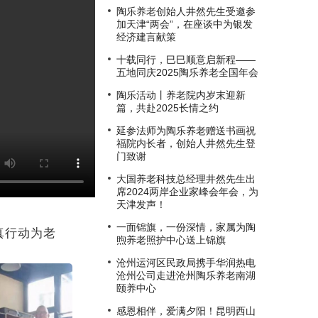
陶乐养老创始人井然先生受邀参
加天津“两会”，在座谈中为银发
经济建⾔献策
十载同行，巳巳顺意启新程——
五地同庆2025陶乐养老全国年会
陶乐活动丨养老院内岁末迎新
篇，共赴2025长情之约
延参法师为陶乐养老赠送书画祝
福院内长者，创始人井然先生登
门致谢
大国养老科技总经理井然先生出
席2024两岸企业家峰会年会，为
天津发声！
一面锦旗，一份深情，家属为陶
真行动为老
煦养老照护中心送上锦旗
沧州运河区民政局携手华润热电
沧州公司走进沧州陶乐养老南湖
颐养中心
感恩相伴，爱满夕阳！昆明西山