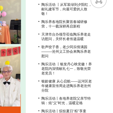
陶乐活动 丨从军装绿到夕阳红，
献礼建军节，向最可爱的人致
敬！
陶乐养各地院长聚首春城研修
营，十一载深耕再启新程
天津市台办领导莅临陶乐养老走
访慰问，关怀长者传递温暖
歌声饺子香，老少同乐情满园
———沧州义工协会来陶乐养老
慰问
陶乐活动 丨银发丹心映党徽！养
老院内深情献礼七一，致敬光荣
老党员！
银龄健康 从心启航——运河区老
年健康宣传周走进陶乐养老沧州
分院
陶乐活动丨各地养老院父亲节特
辑：炫“父”时光，温暖定格
陶乐活动丨缤纷夏日“粽”享童