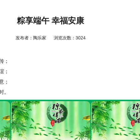
粽享端午 幸福安康
发布者：陶乐家
浏览次数：3024
传；
谊；
意；
时。