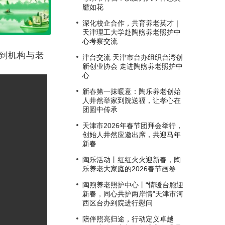
靥如花
深化校企合作，共育养老英才｜
天津理工大学赴陶煦养老照护中
心考察交流
到机构与老
津台交流 天津市台办组织台湾创
新创业协会 走进陶煦养老照护中
心
新春第一抹暖意：陶乐养老创始
人井然举家到院送福，让孝心在
团圆中传承
天津市2026年春节团拜会举行，
创始人井然应邀出席，共迎马年
新春
陶乐活动丨红红火火迎新春，陶
乐养老大家庭的2026春节画卷
陶煦养老照护中心丨“情暖台胞迎
新春，同心共护两岸情”天津市河
西区台办到院进行慰问
陪伴照亮归途，行动定义卓越