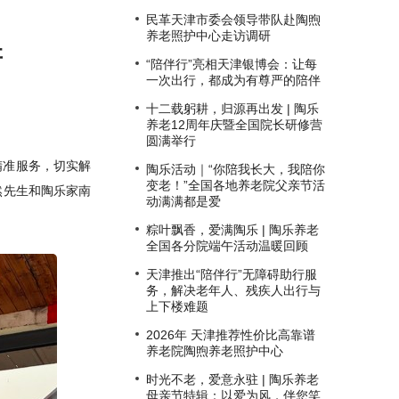
民革天津市委会领导带队赴陶煦
养老照护中心走访调研
研
“陪伴行”亮相天津银博会：让每
一次出行，都成为有尊严的陪伴
十二载躬耕，归源再出发 | 陶乐
养老12周年庆暨全国院长研修营
圆满举行
精准服务，切实解
陶乐活动｜“你陪我长大，我陪你
变老！”全国各地养老院父亲节活
然先生和陶乐家南
动满满都是爱
粽叶飘香，爱满陶乐 | 陶乐养老
全国各分院端午活动温暖回顾
天津推出“陪伴行”无障碍助行服
务，解决老年人、残疾人出行与
上下楼难题
2026年 天津推荐性价比高靠谱
养老院陶煦养老照护中心
时光不老，爱意永驻 | 陶乐养老
母亲节特辑：以爱为风，伴您笑