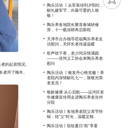
陶乐活动 丨从军装绿到夕阳红，
献礼建军节，向最可爱的人致
敬！
陶乐养各地院长聚首春城研修
营，十一载深耕再启新程
天津市台办领导莅临陶乐养老走
访慰问，关怀长者传递温暖
歌声饺子香，老少同乐情满园
———沧州义工协会来陶乐养老
慰问
长者的起居情况。
长者拜了晚年。
陶乐活动 丨银发丹心映党徽！养
老院内深情献礼七一，致敬光荣
老党员！
银龄健康 从心启航——运河区老
年健康宣传周走进陶乐养老沧州
分院
陶乐活动丨各地养老院父亲节特
辑：炫“父”时光，温暖定格
陶乐活动丨缤纷夏日“粽”享童