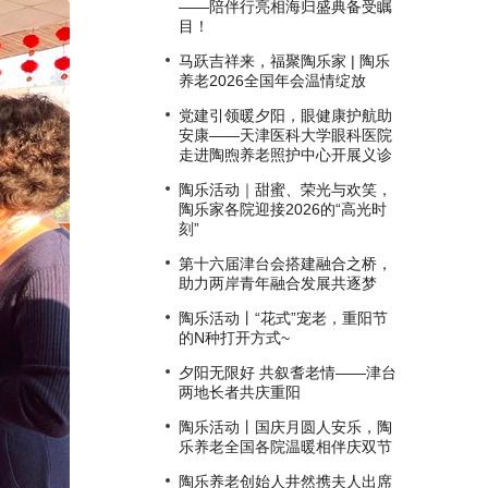
——陪伴行亮相海归盛典备受瞩
目！
马跃吉祥来，福聚陶乐家 | 陶乐
养老2026全国年会温情绽放
党建引领暖夕阳，眼健康护航助
安康——天津医科大学眼科医院
走进陶煦养老照护中心开展义诊
陶乐活动｜甜蜜、荣光与欢笑，
陶乐家各院迎接2026的“高光时
刻”
第十六届津台会搭建融合之桥，
助力两岸青年融合发展共逐梦
陶乐活动丨“花式”宠老，重阳节
的N种打开方式~
夕阳无限好 共叙耆老情——津台
两地长者共庆重阳
陶乐活动丨国庆月圆人安乐，陶
乐养老全国各院温暖相伴庆双节
陶乐养老创始人井然携夫人出席