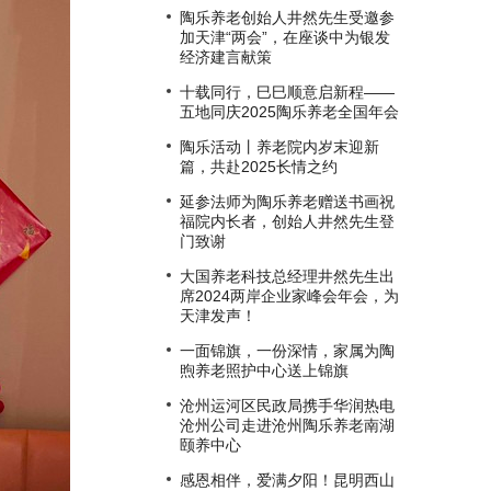
陶乐养老创始人井然先生受邀参
加天津“两会”，在座谈中为银发
经济建⾔献策
十载同行，巳巳顺意启新程——
五地同庆2025陶乐养老全国年会
陶乐活动丨养老院内岁末迎新
篇，共赴2025长情之约
延参法师为陶乐养老赠送书画祝
福院内长者，创始人井然先生登
门致谢
大国养老科技总经理井然先生出
席2024两岸企业家峰会年会，为
天津发声！
一面锦旗，一份深情，家属为陶
煦养老照护中心送上锦旗
沧州运河区民政局携手华润热电
沧州公司走进沧州陶乐养老南湖
颐养中心
感恩相伴，爱满夕阳！昆明西山