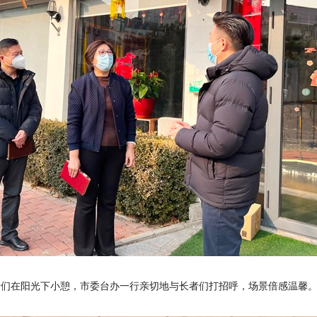
者们在阳光下小憩，市委台办一行亲切地与长者们打招呼，场景倍感温馨