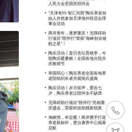
人民大会堂国庆招待会
“天津有约·智汇河西”陶乐养老创
始人井然参加天津海外联谊会理
事会活动
两岸青年，逐梦重庆！无障碍助
行项目“陪伴行”荣获“海峡创业领
航之星”！
陶乐活动丨昔日杏坛育桃李，今
朝陶乐暖桑榆！全国各地分院共
庆教师节
举国同心！陶乐养老全国各地养
老院组织长者共观阅兵盛典
陶乐活动丨岁月留声，爱在七
夕，陶乐养老让陪伴永不缺席
无障碍助行项目“陪伴行”亮相重
庆盛会，荣获科技助残新锐奖
海峡情，牟定暖！两岸携手打造
养老新标杆，楚台康养中心揭幕
启航