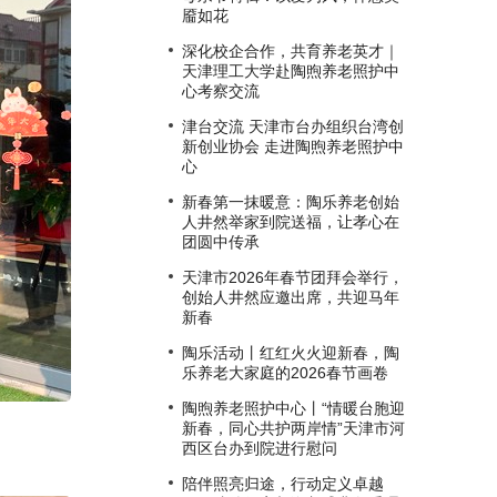
靥如花
深化校企合作，共育养老英才｜
天津理工大学赴陶煦养老照护中
心考察交流
津台交流 天津市台办组织台湾创
新创业协会 走进陶煦养老照护中
心
新春第一抹暖意：陶乐养老创始
人井然举家到院送福，让孝心在
团圆中传承
天津市2026年春节团拜会举行，
创始人井然应邀出席，共迎马年
新春
陶乐活动丨红红火火迎新春，陶
乐养老大家庭的2026春节画卷
陶煦养老照护中心丨“情暖台胞迎
新春，同心共护两岸情”天津市河
西区台办到院进行慰问
。
陪伴照亮归途，行动定义卓越