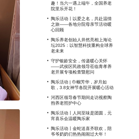
趣！当六一遇上端午，全国养老
院里乐开花！
陶乐活动丨以爱之名，共赴温情
之旅——各地分院母亲节活动暖
心回顾
陶乐养老创始人井然亮相上海论
坛2025：以智慧科技重构全球养
老未来
守护银龄安全，传递暖心关怀
——武侯区民政领导莅临青孝养
老开展专项检查暨慰问
陶乐活动 | 巾帼芳华，岁月如
歌，3.8女神节各院开展暖心活动
河西区领导春节期间走访视察陶
煦养老照护中心
陶乐活动丨人间至味是团圆，元
宵喜乐会温暖陶乐家
陶乐活动丨金蛇送喜齐联欢，陪
爷爷奶奶们热热闹闹过大年！