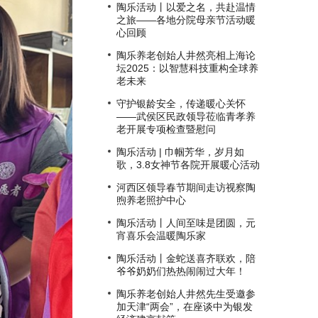
陶乐活动丨以爱之名，共赴温情
之旅——各地分院母亲节活动暖
心回顾
陶乐养老创始人井然亮相上海论
坛2025：以智慧科技重构全球养
老未来
守护银龄安全，传递暖心关怀
——武侯区民政领导莅临青孝养
老开展专项检查暨慰问
陶乐活动 | 巾帼芳华，岁月如
歌，3.8女神节各院开展暖心活动
河西区领导春节期间走访视察陶
煦养老照护中心
陶乐活动丨人间至味是团圆，元
宵喜乐会温暖陶乐家
陶乐活动丨金蛇送喜齐联欢，陪
爷爷奶奶们热热闹闹过大年！
陶乐养老创始人井然先生受邀参
加天津“两会”，在座谈中为银发