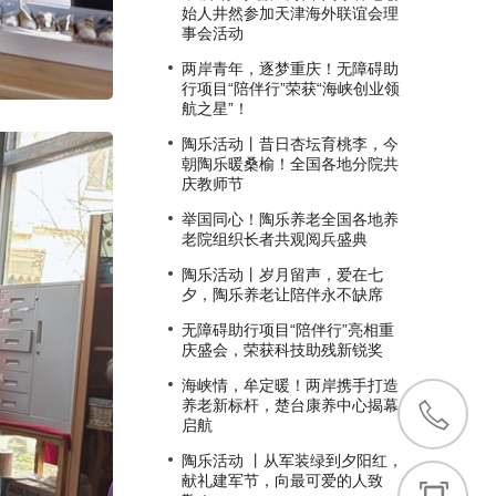
始人井然参加天津海外联谊会理
事会活动
两岸青年，逐梦重庆！无障碍助
行项目“陪伴行”荣获“海峡创业领
航之星”！
陶乐活动丨昔日杏坛育桃李，今
朝陶乐暖桑榆！全国各地分院共
庆教师节
举国同心！陶乐养老全国各地养
老院组织长者共观阅兵盛典
陶乐活动丨岁月留声，爱在七
夕，陶乐养老让陪伴永不缺席
无障碍助行项目“陪伴行”亮相重
庆盛会，荣获科技助残新锐奖
海峡情，牟定暖！两岸携手打造
养老新标杆，楚台康养中心揭幕
启航
陶乐活动 丨从军装绿到夕阳红，
献礼建军节，向最可爱的人致