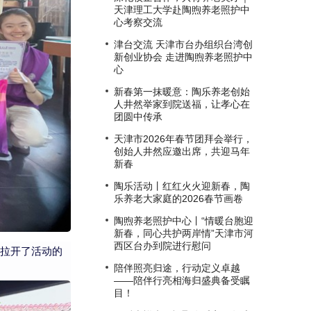
天津理工大学赴陶煦养老照护中
心考察交流
津台交流 天津市台办组织台湾创
新创业协会 走进陶煦养老照护中
心
新春第一抹暖意：陶乐养老创始
人井然举家到院送福，让孝心在
团圆中传承
天津市2026年春节团拜会举行，
创始人井然应邀出席，共迎马年
新春
陶乐活动丨红红火火迎新春，陶
乐养老大家庭的2026春节画卷
陶煦养老照护中心丨“情暖台胞迎
新春，同心共护两岸情”天津市河
西区台办到院进行慰问
拉开了活动的
陪伴照亮归途，行动定义卓越
——陪伴行亮相海归盛典备受瞩
目！