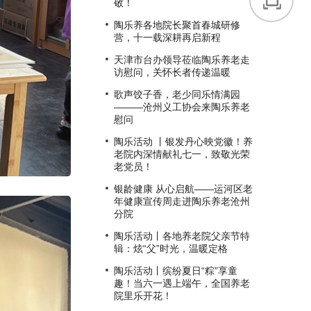
敬！
陶乐养各地院长聚首春城研修
营，十一载深耕再启新程
天津市台办领导莅临陶乐养老走
访慰问，关怀长者传递温暖
歌声饺子香，老少同乐情满园
———沧州义工协会来陶乐养老
慰问
陶乐活动 丨银发丹心映党徽！养
老院内深情献礼七一，致敬光荣
老党员！
银龄健康 从心启航——运河区老
年健康宣传周走进陶乐养老沧州
分院
陶乐活动丨各地养老院父亲节特
辑：炫“父”时光，温暖定格
陶乐活动丨缤纷夏日“粽”享童
趣！当六一遇上端午，全国养老
院里乐开花！