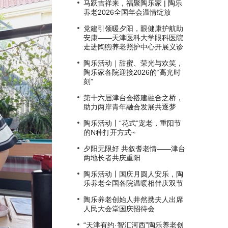
马跃吉祥来，福聚陶乐家 | 陶乐
养老2026全国年会温情绽放
党建引领暖夕阳，眼健康护航助
安康——天津医科大学眼科医院
走进陶煦养老照护中心开展义诊
陶乐活动｜甜蜜、荣光与欢笑，
陶乐家各院迎接2026的“高光时
刻”
第十六届津台会搭建融合之桥，
助力两岸青年融合发展共逐梦
陶乐活动丨“花式”宠老，重阳节
的N种打开方式~
夕阳无限好 共叙耆老情——津台
两地长者共庆重阳
陶乐活动丨国庆月圆人安乐，陶
乐养老全国各院温暖相伴庆双节
陶乐养老创始人井然携夫人出席
人民大会堂国庆招待会
“天津有约·智汇河西”陶乐养老创