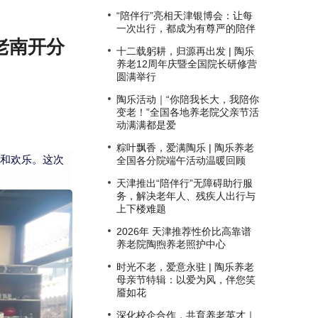
“陪伴行”亮相天津银博会：让每
一次出行，都成为有尊严的陪伴
老南开分
十二载躬耕，归源再出发 | 陶乐
养老12周年庆暨全国院长研修营
圆满举行
陶乐活动｜“你陪我长大，我陪你
变老！”全国各地养老院父亲节活
动满满都是爱
粽叶飘香，爱满陶乐 | 陶乐养老
和欢乐。这次
全国各分院端午活动温暖回顾
天津推出“陪伴行”无障碍助行服
务，解决老年人、残疾人出行与
上下楼难题
2026年 天津推荐性价比高靠谱
养老院陶煦养老照护中心
时光不老，爱意永驻 | 陶乐养老
母亲节特辑：以爱为风，伴您笑
靥如花
深化校企合作，共育养老英才｜