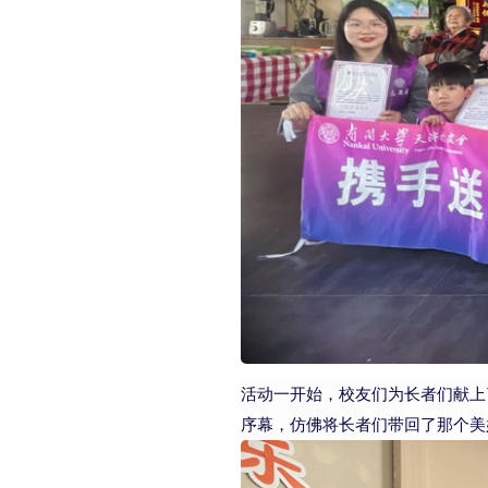
活动一开始，校友们
为长者
们献上
序幕，
仿佛将
长者
们带回了那个美