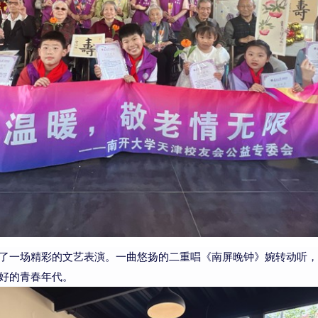
了一场精彩的文艺表演。一曲悠扬的二重唱《南屏晚钟》婉转动听，
好的青春年代。