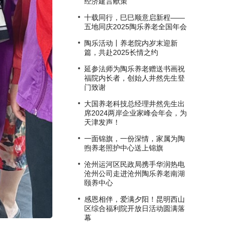
经济建⾔献策
十载同行，巳巳顺意启新程——
五地同庆2025陶乐养老全国年会
陶乐活动丨养老院内岁末迎新
篇，共赴2025长情之约
延参法师为陶乐养老赠送书画祝
福院内长者，创始人井然先生登
门致谢
大国养老科技总经理井然先生出
席2024两岸企业家峰会年会，为
天津发声！
一面锦旗，一份深情，家属为陶
煦养老照护中心送上锦旗
沧州运河区民政局携手华润热电
沧州公司走进沧州陶乐养老南湖
颐养中心
感恩相伴，爱满夕阳！昆明西山
区综合福利院开放日活动圆满落
幕